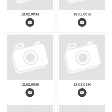
18.02.0034
18.02.0038
18.02.0050
18.02.0130