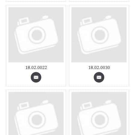
18.02.0022
18.02.0030