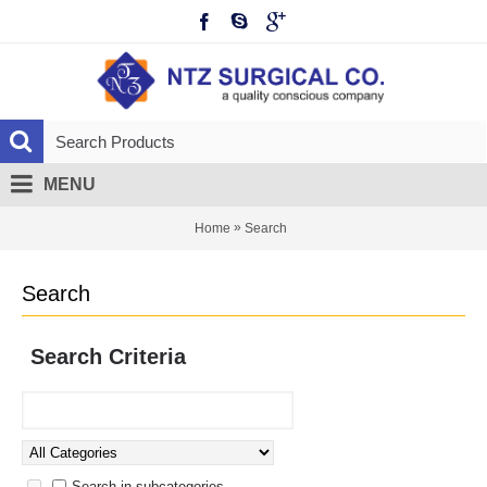
MENU
»
Home
Search
Search
Search Criteria
Search in subcategories