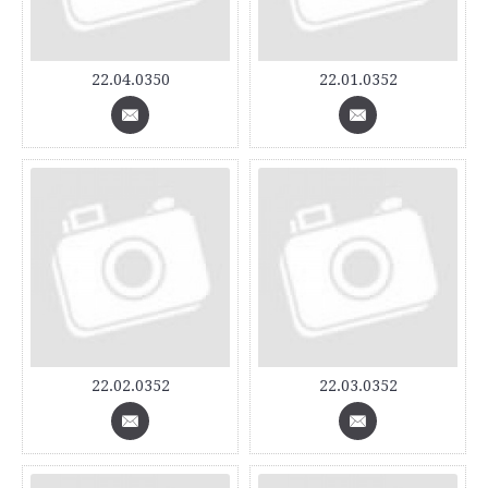
22.04.0350
22.01.0352
22.02.0352
22.03.0352