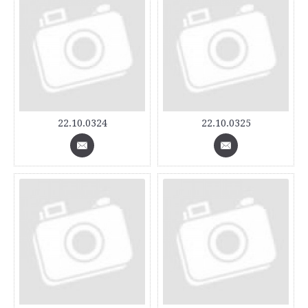
22.10.0324
22.10.0325